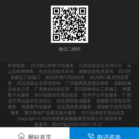
微信二维码
友情链接：
武汉硚口商务代理服务
江西信息安全咨询公司
乐
山互联网销售
长沙信息技术咨询
湖南信息技术咨询
四川区
县建设工程施工
南昌西湖日用品批发
武汉硚口家居用品零
售
武汉武昌企业管理咨询
广州越秀家居用品销售
成都收藏
品批发公司
广东数创内容应用
四川园林绿化工程施工
档案
数字化服务
四川动漫游艺用品批发
软件平台开发服务
广西
游艺用品技术交流转让
信息系统集成服务
成都数字创意应用
服务
档案数字化服务
信息系统集成服务
成都数字创意应用
服务
重庆数创产品展览展示服务
四川动漫游艺用品批发
Copyright © 2023成都美鼎雅集商贸有限公司 版权所有
备案号：蜀ICP备2025145511号-3
网站首页
电话咨询